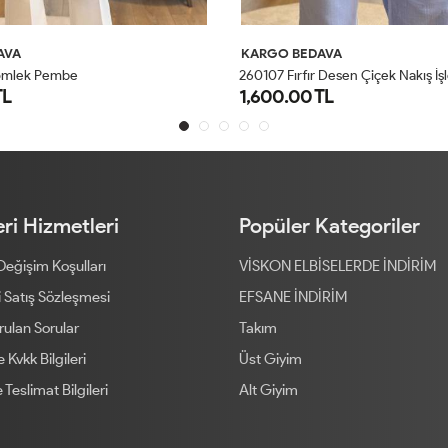
AVA
KARGO BEDAVA
ömlek Pembe
TL
1,600.00 TL
STD
S
M
L
XL
ri Hizmetleri
Popüler Kategoriler
 Değişim Koşulları
VİSKON ELBİSELERDE İNDİRİM
 Satış Sözleşmesi
EFSANE İNDİRİM
rulan Sorular
Takım
ve Kvkk Bilgileri
Üst Giyim
 Teslimat Bilgileri
Alt Giyim