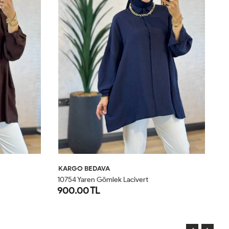
KARGO BEDAVA
K
10754 Yaren Gömlek Lacivert
10
900.00 TL
9
STD