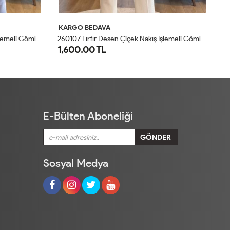
KARGO BEDAVA
K
2
60107 Fırfır Desen Çiçek Nakış İşlemeli Gömlek Mavi
2
60107 Fırfır Desen Çiçek Nakış İşlemeli Gömlek Pembe
40
1,600.00 TL
1
S
M
L
XL
E-Bülten Aboneliği
Sosyal Medya