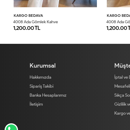
KARGO BEDAVA
KARGO BED
4008 Ada Gömlek Kahve
4008 Ada G
1,200.00 TL
1,200.00 
STD
Kurumsal
Müşte
Hakkımızda
İptal ve
Sipariş Takibi
Mesafeli
Banka Hesaplarımız
Sıkça So
İletişim
Gizlilik 
Kargo ve