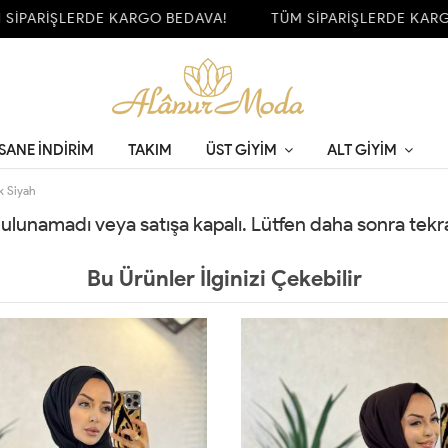
İPARİŞLERDE KARGO BEDAVA!
TÜM SİPARİŞLERDE KARGO
SANE İNDİRİM
TAKIM
ÜST GIYIM
ALT GIYIM
k Siyah
 bulunamadı veya satışa kapalı. Lütfen daha sonra tek
Bu Ürünler İlginizi Çekebilir