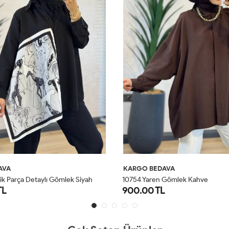
AVA
KARGO BEDAVA
ik Parça Detaylı Gömlek Siyah
10754 Yaren Gömlek Kahve
TL
900.00 TL
STD
STD