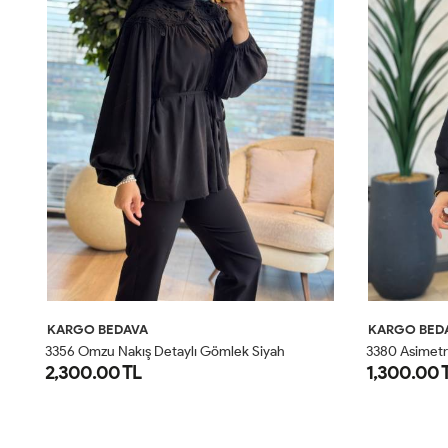
KARGO BEDAVA
KARGO BED
üm
3356 Omzu Nakış Detaylı Gömlek Siyah
3380 Asimetr
2,300.00 TL
1,300.00 
SM
ML
LXL