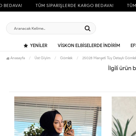
BEDAVA!
TÜM SİPARİŞLERDE KARGO BEDAVA!
TÜM S
YENILER
VİSKON ELBİSELERDE İNDİRİM
EF
Anasayfa
Üst Giyim
Gömlek
25028 Manşeti Tüy Detaylı Gömle
İlgili ürün