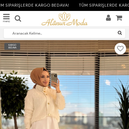
 SİPARİŞLERDE KARGO BEDAVA!
TÜM SİPARİŞLERDE KARG
menü
KARGO
BEDAVA