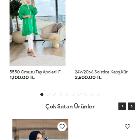
5
550 Omuzu Taş Apoletli Fermuarlı Hırka Yeşil
2
4W2066 Solstice Kapş.Kürklü Hırka Taba
1,100.00 TL
3,600.00 TL
1
2
3
4
STD
Çok Satan Ürünler