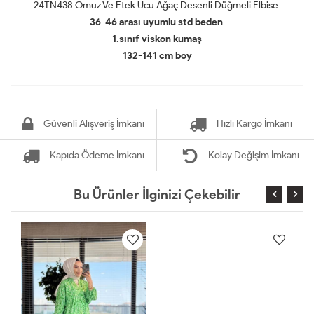
24TN438 Omuz Ve Etek Ucu Ağaç Desenli Düğmeli Elbise
36-46 arası uyumlu std beden
1.sınıf viskon kumaş
132-141 cm boy
Güvenli Alışveriş İmkanı
Hızlı Kargo İmkanı
Kapıda Ödeme İmkanı
Kolay Değişim İmkanı
Bu Ürünler İlginizi Çekebilir