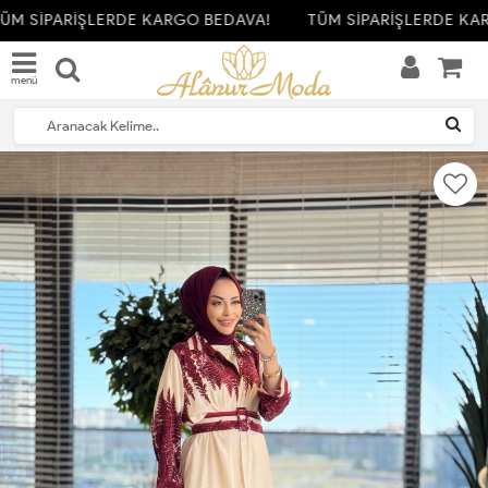
ÜM SİPARİŞLERDE KARGO BEDAVA!
TÜM SİPARİŞLERDE KAR
menü