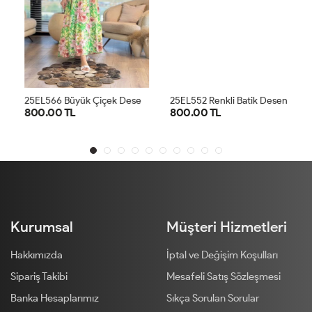
2
5EL566 Büyük Çiçek Desenli Elbise Yeşil
2
5EL552 Renkli Batik Desen V Yaka Elbise Bej Kiremit
800.00 TL
800.00 TL
1
2
1
2
Kurumsal
Müşteri Hizmetleri
Hakkımızda
İptal ve Değişim Koşulları
Sipariş Takibi
Mesafeli Satış Sözleşmesi
Banka Hesaplarımız
Sıkça Sorulan Sorular