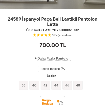
24589 İspanyol Paça Beli Lastikli Pantolon
Latte
Ürün Kodu:
GYMPNT2K000051-132
0
Değerlendirme
700.00
TL
+
Daha Fazla Pantolon
Beden Tablosu
Beden
38
40
42
44
46
48