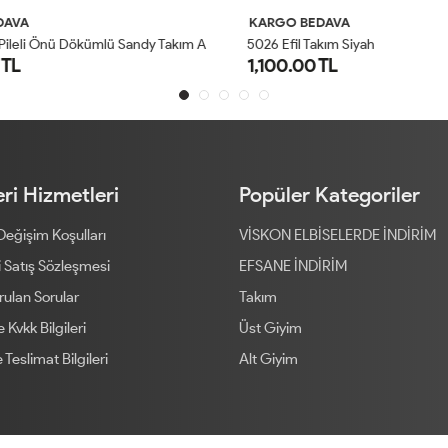
AVA
KARGO BEDAVA
4
201 Omzu Pileli Önü Dökümlü Sandy Takım Antrasit
5026 Efil Takım Siyah
TL
1,100.00 TL
1
2
1
2
ri Hizmetleri
Popüler Kategoriler
 Değişim Koşulları
VİSKON ELBİSELERDE İNDİRİM
 Satış Sözleşmesi
EFSANE İNDİRİM
rulan Sorular
Takım
ve Kvkk Bilgileri
Üst Giyim
 Teslimat Bilgileri
Alt Giyim