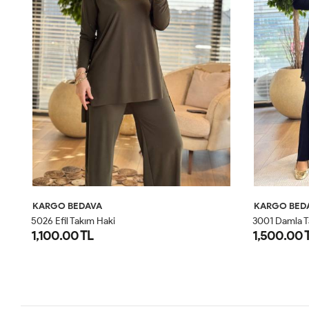
KARGO BEDAVA
KARGO BED
5026 Efil Takım Haki
3001 Damla T
1,100.00 TL
1,500.00 
1
2