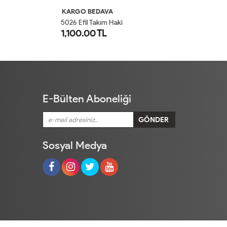
KARGO BEDAVA
K
5026 Efil Takım Haki
30
1,100.00 TL
1
1
2
E-Bülten Aboneliği
Sosyal Medya