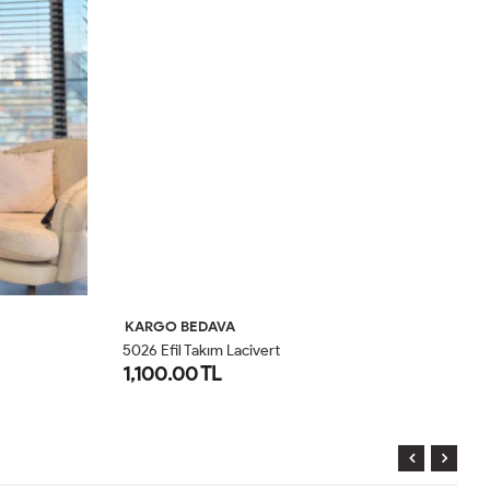
KARGO BEDAVA
K
5026 Efil Takım Lacivert
30
1,100.00 TL
1
1
2