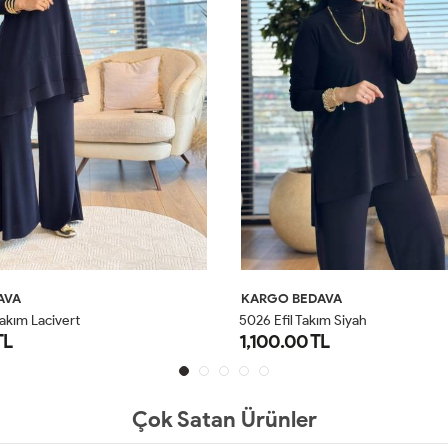
AVA
KARGO BEDAVA
akım Lacivert
5026 Efil Takım Siyah
TL
1,100.00 TL
1
2
1
2
Çok Satan Ürünler