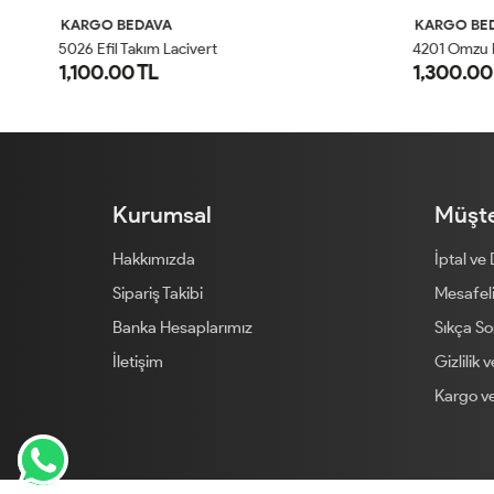
KARGO BEDAVA
KARGO BED
4
201 Omzu Pileli Önü Dökümlü Sandy Takım Siyah
5026 Efil Takım Lacivert
1,100.00 TL
1,300.00 
1
2
Kurumsal
Müşte
Hakkımızda
İptal ve
Sipariş Takibi
Mesafeli
Banka Hesaplarımız
Sıkça So
İletişim
Gizlilik 
Kargo ve