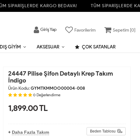
 SİPARİŞLERDE KARGO BEDAVA!
TÜM SİPARİŞLERDE KARG
Giriş Yap
Favorilerim
Sepetim [
0
]
DIŞ GIYIM
AKSESUAR
ÇOK SATANLAR
24447 Pilise Şifon Detaylı Krep Takım
İndigo
Ürün Kodu:
GYMTKMMOO00004-008
0
Değerlendirme
1,899.00
TL
Beden Tablosu
+
Daha Fazla Takım