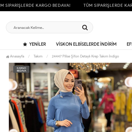
SİPARİŞLERDE KARGO BEDAVA!
TÜM SİPARİŞLERDE KARG
YENILER
VİSKON ELBİSELERDE İNDİRİM
EF
Anasayfa
Takım
24447 Pilise Şifon Detaylı Krep Takım İndigo
KARGO
BEDAVA