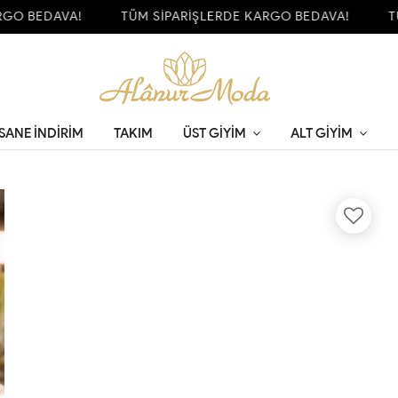
O BEDAVA!
TÜM SİPARİŞLERDE KARGO BEDAVA!
TÜM
SANE İNDİRİM
TAKIM
ÜST GIYIM
ALT GIYIM