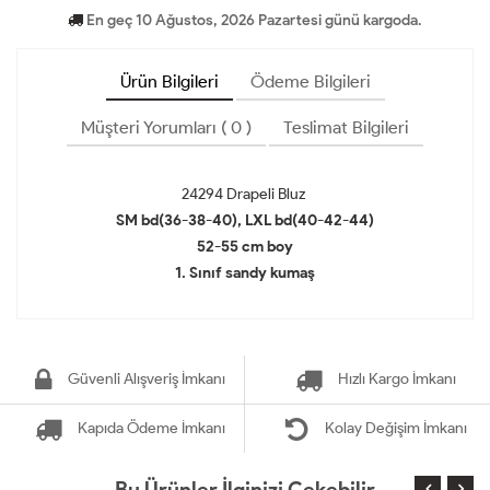
En geç 10 Ağustos, 2026 Pazartesi günü kargoda.
Ürün Bilgileri
Ödeme Bilgileri
Müşteri Yorumları ( 0 )
Teslimat Bilgileri
24294 Drapeli Bluz
SM bd(36-38-40), LXL bd(40-42-44)
52-55 cm boy
1. Sınıf sandy kumaş
Güvenli Alışveriş İmkanı
Hızlı Kargo İmkanı
Kapıda Ödeme İmkanı
Kolay Değişim İmkanı
Bu Ürünler İlginizi Çekebilir