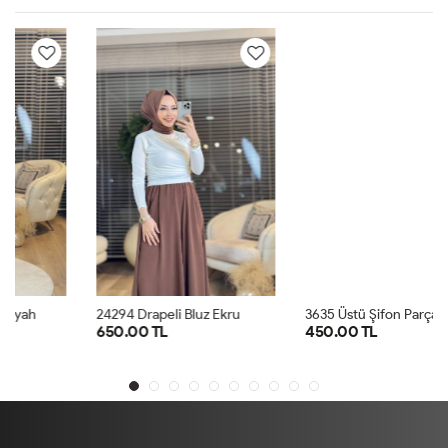
3
635 Üstü Şifon Parçalı Bluz Krem
24294 Drapeli Bluz Ekru
650.00 TL
450.00 TL
SM
LXL
1
2
3
4