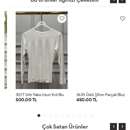
3
077 Sıfır Yaka Uzun Kol Bluz Ekru
3
635 Üstü Şifon Parçalı Bluz Krem
500.00 TL
450.00 TL
SM
ML
LXL
1
2
3
4
Çok Satan Ürünler