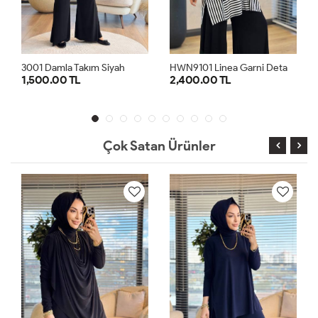
H
WN9101 Linea Garni Detaylı Penye Takım Siyah Ekru
h
5026 Efil Takım Haki
2,400.00 TL
1,100.00 TL
1
2
1
2
Çok Satan Ürünler