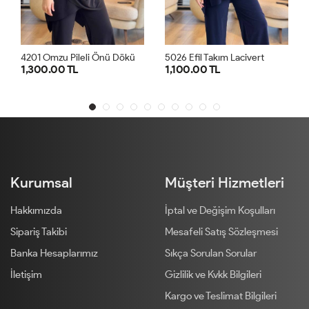
4
201 Omzu Pileli Önü Dökümlü Sandy Takım Siyah
5026 Efil Takım Lacivert
1,100.00 TL
1,300.00 TL
2
1
2
1
2
Kurumsal
Müşteri Hizmetleri
Hakkımızda
İptal ve Değişim Koşulları
Sipariş Takibi
Mesafeli Satış Sözleşmesi
Banka Hesaplarımız
Sıkça Sorulan Sorular
İletişim
Gizlilik ve Kvkk Bilgileri
Kargo ve Teslimat Bilgileri