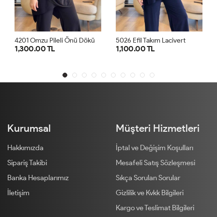
4
201 Omzu Pileli Önü Dökümlü Sandy Takım Siyah
5026 Efil Takım Lacivert
 TL
1,100.00 TL
1,300.00 TL
1
2
1
2
1
Kurumsal
Müşteri Hizmetleri
Hakkımızda
İptal ve Değişim Koşulları
Sipariş Takibi
Mesafeli Satış Sözleşmesi
Banka Hesaplarımız
Sıkça Sorulan Sorular
İletişim
Gizlilik ve Kvkk Bilgileri
Kargo ve Teslimat Bilgileri