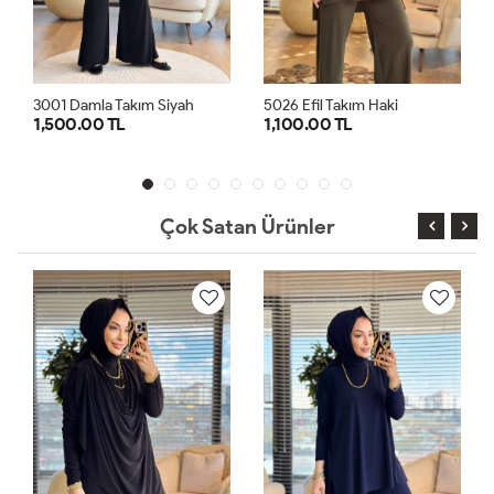
yah
5026 Efil Takım Haki
5026 Efil Takım Lacivert
1,100.00 TL
1,100.00 TL
1
2
1
2
Çok Satan Ürünler