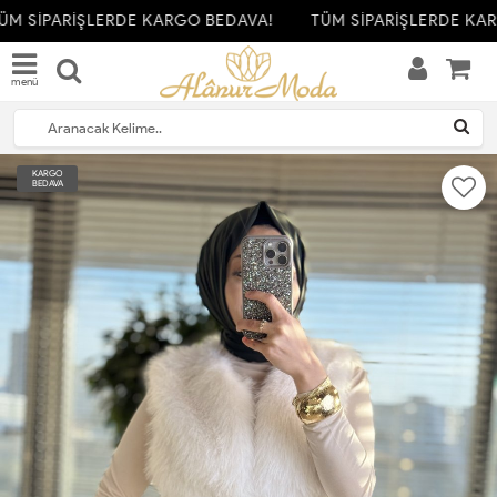
M SİPARİŞLERDE KARGO BEDAVA!
TÜM SİPARİŞLERDE KAR
menü
KARGO
BEDAVA