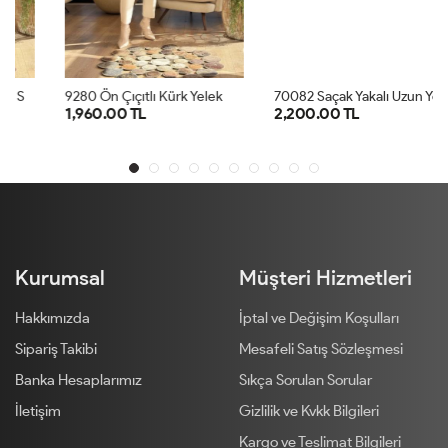
9
280 Ön Çıçıtlı Kürk Yelek Antrasit
7
0082 Saçak Yakalı Uzun Yelek Taş
1,960.00 TL
2,200.00 TL
1
2
3
4
1
2
3
Kurumsal
Müşteri Hizmetleri
Hakkımızda
İptal ve Değişim Koşulları
Sipariş Takibi
Mesafeli Satış Sözleşmesi
Banka Hesaplarımız
Sıkça Sorulan Sorular
İletişim
Gizlilik ve Kvkk Bilgileri
Kargo ve Teslimat Bilgileri