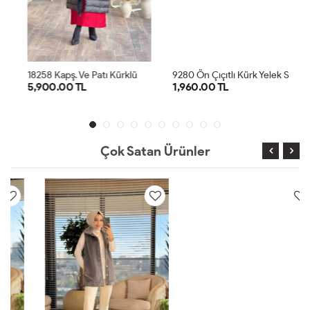
1
8258 Kapş. Ve Patı Kürklü Şişme Yelek Siyah
9
280 Ön Çıçıtlı Kürk Yelek Siyah
5,900.00 TL
1,960.00 TL
36
38
40
42
44
1
2
3
4
Çok Satan Ürünler