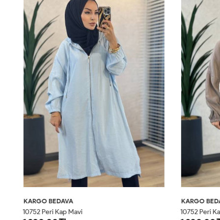
KARGO BEDAVA
KARGO BED
H
WN6283-1 Şifon Desenli Kapşonlu Kap Gri Siyah
10752 Peri Kap Mavi
10752 Peri Ka