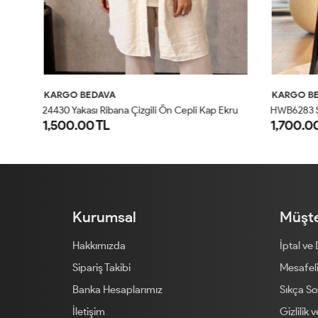
KARGO BEDAVA
KARGO BED
24430 Yakası Ribana Çizgili Ön Cepli Kap Ekru
HWB6283 Şif
1,500.00 TL
1,700.00 
SM
LXL
Kurumsal
Müşte
Hakkımızda
İptal ve
Sipariş Takibi
Mesafeli
Banka Hesaplarımız
Sıkça So
İletişim
Gizlilik 