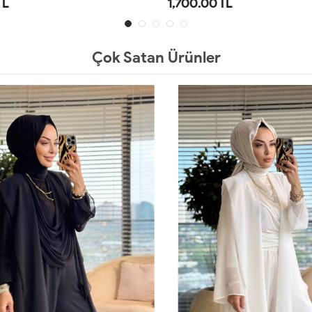
TL
1,700.00 TL
SM
LXL
1
2
3
Çok Satan Ürünler