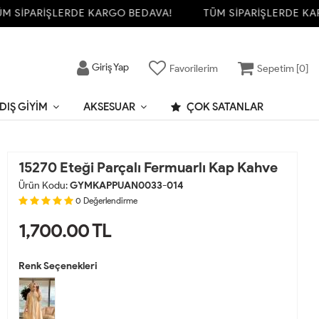
SİPARİŞLERDE KARGO BEDAVA!
TÜM SİPARİŞLERDE KARG
Giriş Yap
Favorilerim
Sepetim [
0
]
DIŞ GIYIM
AKSESUAR
ÇOK SATANLAR
15270 Eteği Parçalı Fermuarlı Kap Kahve
Ürün Kodu:
GYMKAPPUAN0033-014
0
Değerlendirme
1,700.00
TL
Renk Seçenekleri