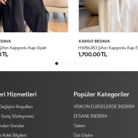
AVA
KARGO BEDAVA
on Kapşonlu Kap Siyah
HWB6283 Şifon Kapşonlu Kap Ekr
TL
1,700.00 TL
1
2
3
1
2
3
ri Hizmetleri
Popüler Kategoriler
 Değişim Koşulları
VİSKON ELBİSELERDE İNDİRİM
 Satış Sözleşmesi
EFSANE İNDİRİM
rulan Sorular
Takım
ve Kvkk Bilgileri
Üst Giyim