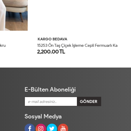
KARGO BEDAVA
K
1
5253 Ön Taş Çiçek İşleme Cepli Fermuarlı Kap Lacivert
u
24
2,200.00 TL
1
40
42
44
46
E-Bülten Aboneliği
Sosyal Medya