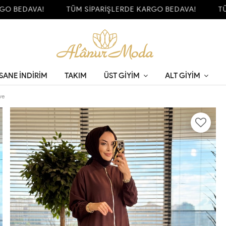
 BEDAVA!
TÜM SİPARİŞLERDE KARGO BEDAVA!
TÜM 
SANE İNDİRİM
TAKIM
ÜST GIYIM
ALT GIYIM
ve