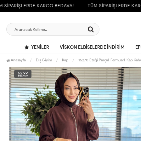
İPARİŞLERDE KARGO BEDAVA!
TÜM SİPARİŞLERDE KARGO
YENILER
VİSKON ELBİSELERDE İNDİRİM
EF
Anasayfa
Dış Giyim
Kap
15270 Eteği Parçalı Fermuarlı Kap Kah
KARGO
BEDAVA