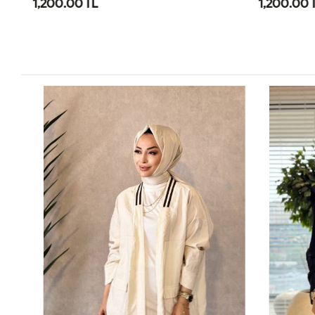
1,200.00 TL
1,200.00 
SM
LXL