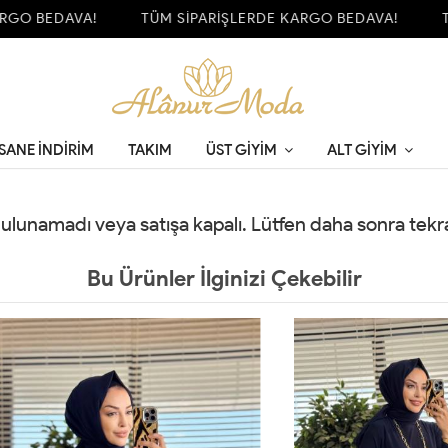
GO BEDAVA!
TÜM SİPARİŞLERDE KARGO BEDAVA!
TÜ
SANE İNDİRİM
TAKIM
ÜST GIYIM
ALT GIYIM
 bulunamadı veya satışa kapalı. Lütfen daha sonra tek
Bu Ürünler İlginizi Çekebilir