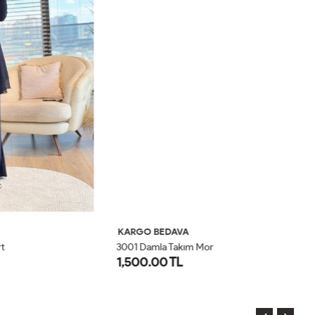
KARGO BEDAVA
K
3001 Damla Takım Mor
1,500.00 TL
2
1
2