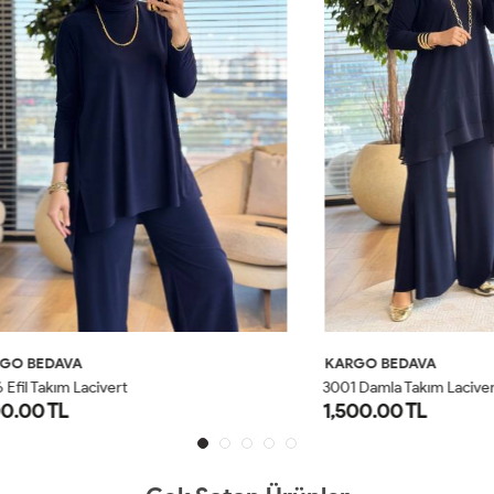
AVA
KARGO BEDAVA
ım Lacivert
3001 Damla Takım Lacivert
L
1,500.00 TL
1
2
1
2