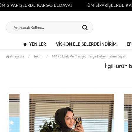
 SİPARİŞLERDE KARGO BEDAVA!
TÜM SİPARİŞLERDE KAR
YENILER
VİSKON ELBİSELERDE İNDİRİM
EF
Anasayfa
Takım
14493 Etek Ve Manşeti Parça Detaylı Takım Siyah
İlgili ürün