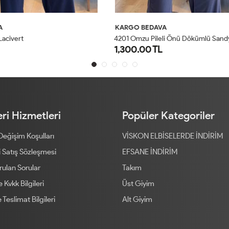
AVA
KARGO BEDAVA
4
201 Omzu Pileli Önü Dökümlü Sandy Takım Antrasit
5026 Efil Takım Siyah
TL
1,100.00 TL
1
2
1
2
ri Hizmetleri
Popüler Kategoriler
 Değişim Koşulları
VİSKON ELBİSELERDE İNDİRİM
 Satış Sözleşmesi
EFSANE İNDİRİM
rulan Sorular
Takım
ve Kvkk Bilgileri
Üst Giyim
 Teslimat Bilgileri
Alt Giyim