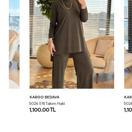
KARGO BEDAVA
KARGO BED
5026 Efil Takım Haki
5026 Efil Tak
1,100.00 TL
1,100.00 T
1
2