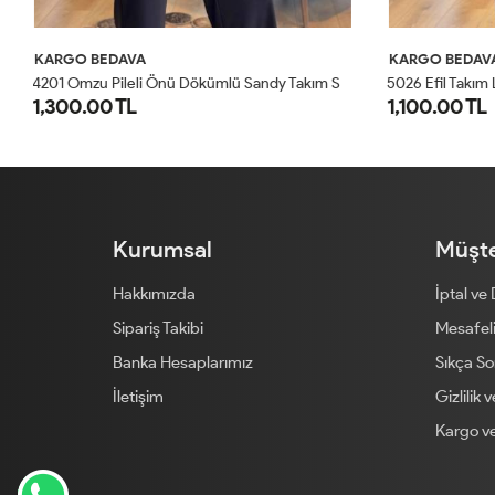
KARGO BEDAVA
KARGO BED
4
201 Omzu Pileli Önü Dökümlü Sandy Takım Siyah
5026 Efil Takım Lacivert
1,100.00 TL
1,300.00 
1
2
Kurumsal
Müşte
Hakkımızda
İptal ve
Sipariş Takibi
Mesafeli
Banka Hesaplarımız
Sıkça So
İletişim
Gizlilik 
Kargo ve