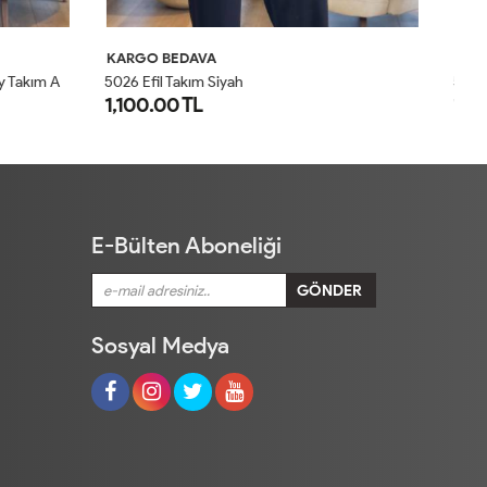
KARGO BEDAVA
K
5026 Efil Takım Haki
30
1,100.00 TL
1
1
2
E-Bülten Aboneliği
Sosyal Medya