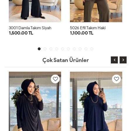
yah
5026 Efil Takım Haki
3001 Damla Takım Laciver
1,100.00 TL
1,500.00 TL
1
2
1
2
Çok Satan Ürünler