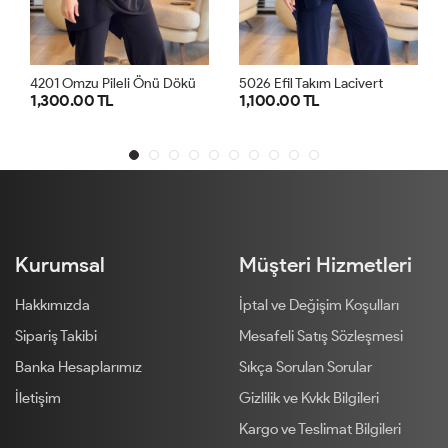
4
201 Omzu Pileli Önü Dökümlü Sandy Takım Siyah
5026 Efil Takım Lacivert
0.00 TL
1,100.00 TL
1,300.00
1
2
1
2
Kurumsal
Müşteri Hizmetleri
Hakkımızda
İptal ve Değişim Koşulları
Sipariş Takibi
Mesafeli Satış Sözleşmesi
Banka Hesaplarımız
Sıkça Sorulan Sorular
İletişim
Gizlilik ve Kvkk Bilgileri
Kargo ve Teslimat Bilgileri