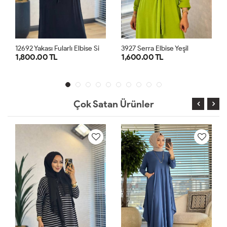
1
2692 Yakası Fularlı Elbise Siyah
3927 Serra Elbise Yeşil
1,800.00 TL
1,600.00 TL
S
M
L
XL
1
2
3
Çok Satan Ürünler