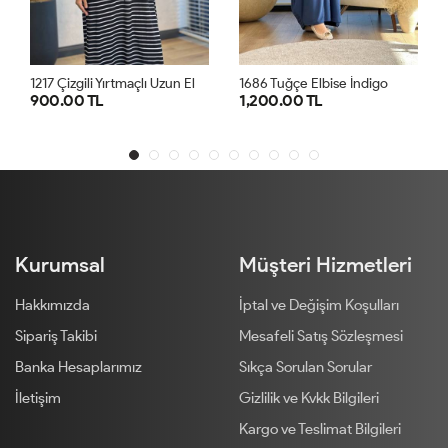
1
217 Çizgili Yırtmaçlı Uzun Elbise Siyah
1686 Tuğçe Elbise İndigo
900.00 TL
1,200.00 TL
STD
STD
Kurumsal
Müşteri Hizmetleri
Hakkımızda
İptal ve Değişim Koşulları
Sipariş Takibi
Mesafeli Satış Sözleşmesi
Banka Hesaplarımız
Sıkça Sorulan Sorular
İletişim
Gizlilik ve Kvkk Bilgileri
Kargo ve Teslimat Bilgileri