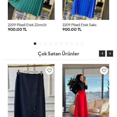
rüt
2209 Pliseli Etek Saks
2209 Pliseli Etek Yağ Yeşili
900.00 TL
900.00 TL
1
2
3
1
2
3
Çok Satan Ürünler