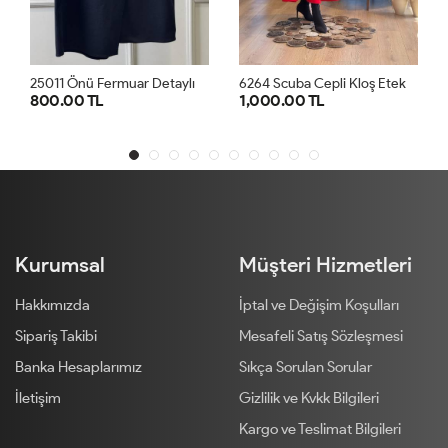
2
5011 Önü Fermuar Detaylı Etek Lacivert
6
264 Scuba Cepli Kloş Etek Kırmızı
.00 TL
1,000.00 TL
1,000.0
1
2
3
4
1
2
Kurumsal
Müşteri Hizmetleri
Hakkımızda
İptal ve Değişim Koşulları
Sipariş Takibi
Mesafeli Satış Sözleşmesi
Banka Hesaplarımız
Sıkça Sorulan Sorular
İletişim
Gizlilik ve Kvkk Bilgileri
Kargo ve Teslimat Bilgileri