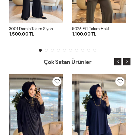
h
5026 Efil Takım Haki
3001 Damla Takım Lacivert
1,100.00 TL
1,500.00 TL
1
2
1
2
Çok Satan Ürünler