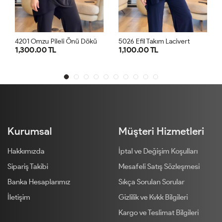
4
201 Omzu Pileli Önü Dökümlü Sandy Takım Siyah
5026 Efil Takım Lacivert
 TL
1,100.00 TL
1,300.00 TL
1
2
1
2
1
Kurumsal
Müşteri Hizmetleri
Hakkımızda
İptal ve Değişim Koşulları
Sipariş Takibi
Mesafeli Satış Sözleşmesi
Banka Hesaplarımız
Sıkça Sorulan Sorular
İletişim
Gizlilik ve Kvkk Bilgileri
Kargo ve Teslimat Bilgileri