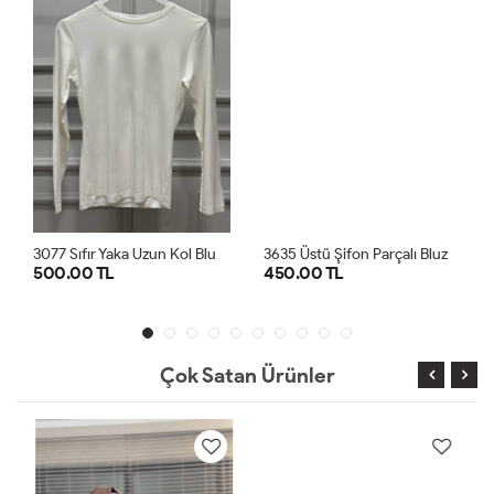
3
077 Sıfır Yaka Uzun Kol Bluz Ekru
3
635 Üstü Şifon Parçalı Bluz Krem
500.00 TL
450.00 TL
SM
ML
LXL
1
2
3
4
Çok Satan Ürünler