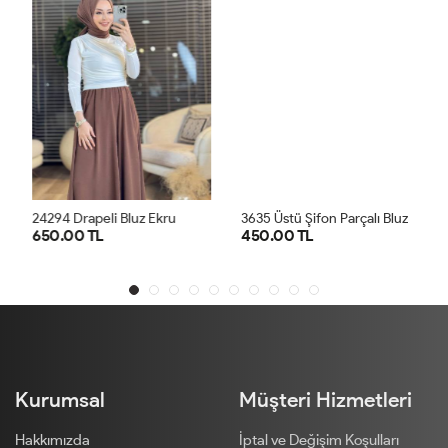
3
635 Üstü Şifon Parçalı Bluz Krem
24294 Drapeli Bluz Ekru
650.00 TL
450.00 TL
SM
LXL
1
2
3
4
Kurumsal
Müşteri Hizmetleri
Hakkımızda
İptal ve Değişim Koşulları