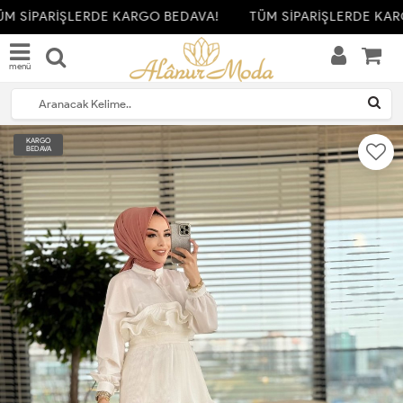
M SİPARİŞLERDE KARGO BEDAVA!
TÜM SİPARİŞLERDE KAR
menü
KARGO
BEDAVA