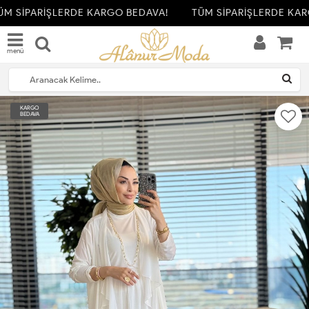
M SİPARİŞLERDE KARGO BEDAVA!
TÜM SİPARİŞLERDE KAR
menü
KARGO
BEDAVA