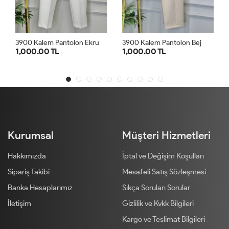
3
926 İspanyol Paça Beli Lastikli Pantolon Ekru
3900 Kalem Pantolon Bej
1,000.00 TL
900.00 TL
1
2
3
4
1
2
3
4
Kurumsal
Müşteri Hizmetleri
Hakkımızda
İptal ve Değişim Koşulları
Sipariş Takibi
Mesafeli Satış Sözleşmesi
Banka Hesaplarımız
Sıkça Sorulan Sorular
İletişim
Gizlilik ve Kvkk Bilgileri
Kargo ve Teslimat Bilgileri