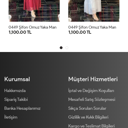
0
449 Şifon Omuz Yaka Manşet Taşlı Elbise Bordo
0
449 Şifon Omuz Yaka Manşet Taşlı Elbise Ekru
1,100.00 TL
1,100.00 TL
38
40
42
44
46
38
40
42
44
46
Kurumsal
Müşteri Hizmetleri
Hakkımızda
İptal ve Değişim Koşulları
Sipariş Takibi
Mesafeli Satış Sözleşmesi
Banka Hesaplarımız
Sıkça Sorulan Sorular
İletişim
Gizlilik ve Kvkk Bilgileri
Kargo ve Teslimat Bilgileri