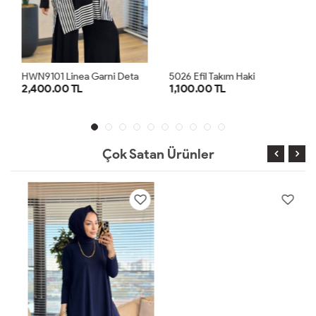
H
WN9101 Linea Garni Detaylı Penye Takım Siyah Ekru
5026 Efil Takım Haki
2,400.00 TL
1,100.00 TL
1
2
1
2
Çok Satan Ürünler