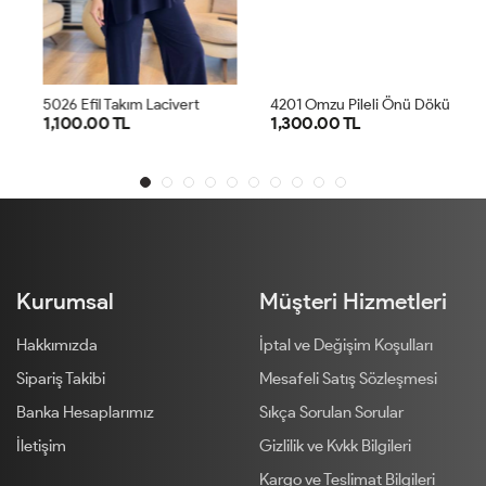
4
201 Omzu Pileli Önü Dökümlü Sandy Takım Antrasit
5026 Efil Takım Lacivert
1,100.00 TL
1,300.00 TL
1
2
1
2
Kurumsal
Müşteri Hizmetleri
Hakkımızda
İptal ve Değişim Koşulları
Sipariş Takibi
Mesafeli Satış Sözleşmesi
Banka Hesaplarımız
Sıkça Sorulan Sorular
İletişim
Gizlilik ve Kvkk Bilgileri
Kargo ve Teslimat Bilgileri