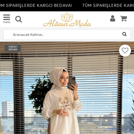
M SİPARİŞLERDE KARGO BEDAVA!
TÜM SİPARİŞLERDE KARG
menü
KARGO
BEDAVA