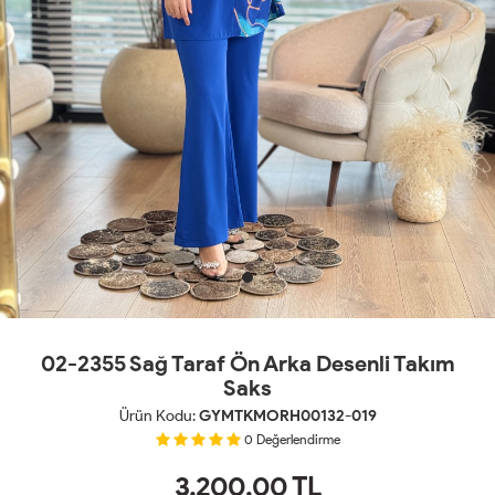
02-2355 Sağ Taraf Ön Arka Desenli Takım
Saks
Ürün Kodu:
GYMTKMORH00132-019
0
Değerlendirme
3,200.00
TL