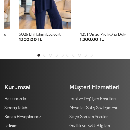
4
201 Omzu Pileli Önü Dökümlü Sandy Takım Antrasit
5026 Efil Takım Lacivert
1,100.00 TL
1,300.00 TL
1
2
1
2
Kurumsal
Müşteri Hizmetleri
Hakkımızda
İptal ve Değişim Koşulları
Sipariş Takibi
Mesafeli Satış Sözleşmesi
Banka Hesaplarımız
Sıkça Sorulan Sorular
İletişim
Gizlilik ve Kvkk Bilgileri