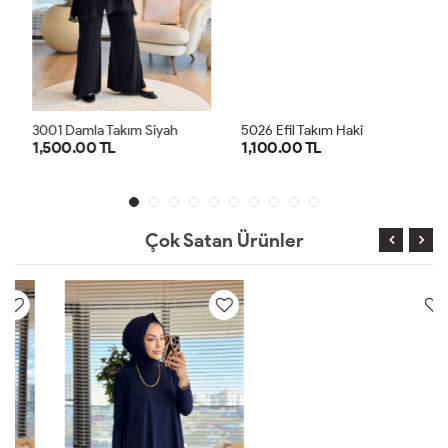
3001 Damla Takım Siyah
5026 Efil Takım Haki
1,500.00 TL
1,100.00 TL
1
2
1
2
Çok Satan Ürünler