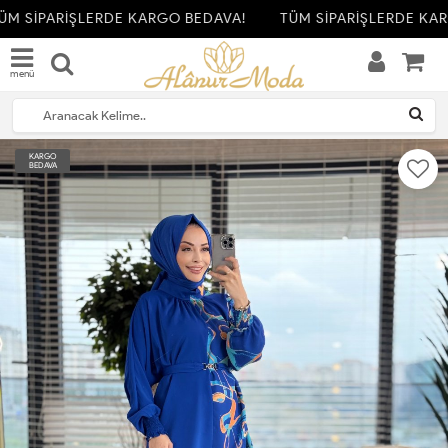
M SİPARİŞLERDE KARGO BEDAVA!
TÜM SİPARİŞLERDE KAR
menü
KARGO
BEDAVA