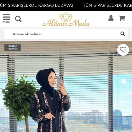
M SİPARİŞLERDE KARGO BEDAVA!
TÜM SİPARİŞLERDE KAR
menü
KARGO
BEDAVA