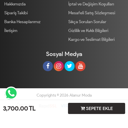
Hakkımızda
İptal ve Değişim Koşulları
Sipariş Takibi
Mesafeli Satış Sözleşmesi
Banka Hesaplarımız
Sıkça Sorulan Sorular
İletişim
Gizlilik ve Kvkk Bilgileri
Kargo ve Teslimat Bilgileri
Sosyal Medya
Copyrights © 2026 Alanur Moda
3,700.00
TL
SEPETE EKLE
Geliştir - powered by innovation