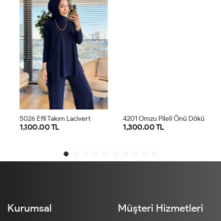
4
201 Omzu Pileli Önü Dökümlü Sandy Takım Antrasit
5026 Efil Takım Lacivert
1,100.00 TL
1,300.00 TL
1
2
1
2
Kurumsal
Müşteri Hizmetleri