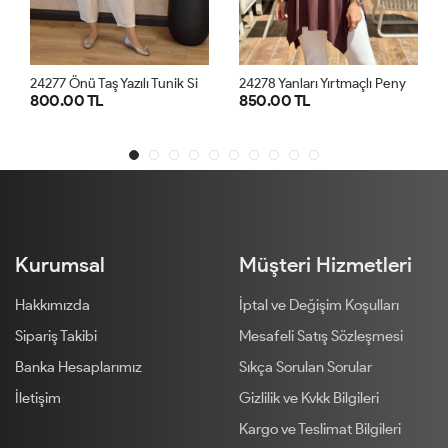
2
4277 Önü Taş Yazılı Tunik Siyah
2
4278 Yanları Yırtmaçlı Penye Tunik Kahve
.00 TL
850.00 TL
800.00 
STD
STD
Kurumsal
Müşteri Hizmetleri
Hakkımızda
İptal ve Değişim Koşulları
Sipariş Takibi
Mesafeli Satış Sözleşmesi
Banka Hesaplarımız
Sıkça Sorulan Sorular
İletişim
Gizlilik ve Kvkk Bilgileri
Kargo ve Teslimat Bilgileri