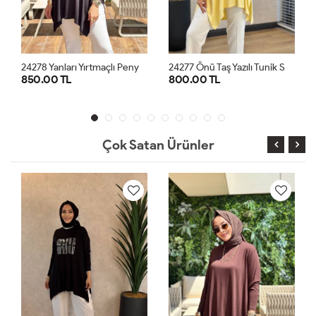
2
4278 Yanları Yırtmaçlı Penye Tunik Siyah
2
4277 Önü Taş Yazılı Tunik Sarı
800.00 TL
1,200.00 TL
STD
STD
Çok Satan Ürünler