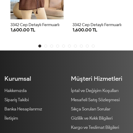
3
342 Cep Detaylı Fermuarlı Ceket Kahve
3
342 Cep Detaylı Fermuarlı Ceket Lacivert
1,600.00 TL
1,600.00 TL
SM
ML
LXL
SM
ML
LXL
Kurumsal
Müşteri Hizmetleri
Hakkımızda
İptal ve Değişim Koşulları
Sipariş Takibi
Mesafeli Satış Sözleşmesi
Banka Hesaplarımız
Sıkça Sorulan Sorular
İletişim
Gizlilik ve Kvkk Bilgileri
Kargo ve Teslimat Bilgileri