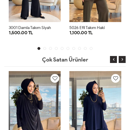
5026 Efil Takım Haki
3001 Damla Takım Lacivert
1,100.00 TL
1,500.00 TL
1
2
1
2
Çok Satan Ürünler