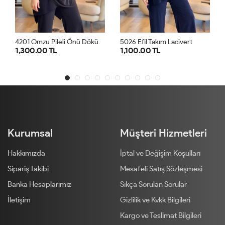
4
201 Omzu Pileli Önü Dökümlü Sandy Takım Siyah
4
201 Omzu Pileli Önü Dökümlü Sandy Takım Antrasit
5026 Efil Takım Lacivert
1,100.00 TL
1,300.00 TL
1
2
1
2
Kurumsal
Müşteri Hizmetleri
Hakkımızda
İptal ve Değişim Koşulları
Sipariş Takibi
Mesafeli Satış Sözleşmesi
Banka Hesaplarımız
Sıkça Sorulan Sorular
İletişim
Gizlilik ve Kvkk Bilgileri
Kargo ve Teslimat Bilgileri