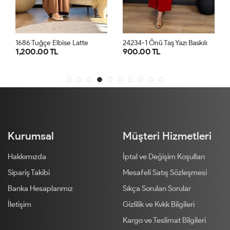
2
4234-1 Önü Taş Yazı Baskılı Penye Elbise Kırmızı
1686 Tuğçe Elbise Latte
1,200.00 TL
900.00 TL
STD
STD
Kurumsal
Müşteri Hizmetleri
Hakkımızda
İptal ve Değişim Koşulları
Sipariş Takibi
Mesafeli Satış Sözleşmesi
Banka Hesaplarımız
Sıkça Sorulan Sorular
İletişim
Gizlilik ve Kvkk Bilgileri
Kargo ve Teslimat Bilgileri