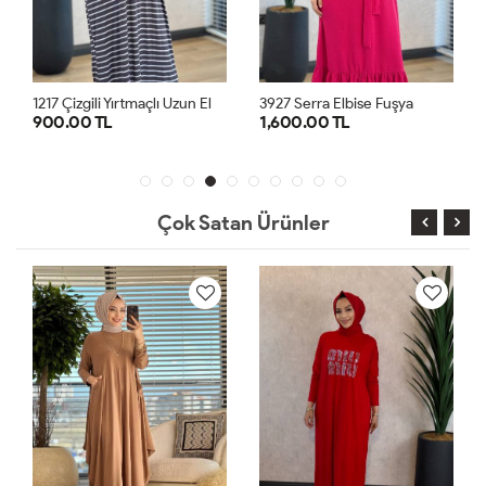
1
217 Çizgili Yırtmaçlı Uzun Elbise Antrasit
3927 Serra Elbise Fuşya
900.00 TL
1,600.00 TL
STD
1
2
3
Çok Satan Ürünler