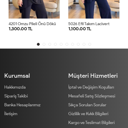
4
201 Omzu Pileli Önü Dökümlü Sandy Takım Siyah
4
201 Omzu Pileli Önü Dökümlü Sandy Takım Antrasit
5026 Efil Takım Lacivert
1,100.00 TL
1,300.00 TL
1
2
1
2
Kurumsal
Müşteri Hizmetleri
Hakkımızda
İptal ve Değişim Koşulları
Sipariş Takibi
Mesafeli Satış Sözleşmesi
Banka Hesaplarımız
Sıkça Sorulan Sorular
İletişim
Gizlilik ve Kvkk Bilgileri
Kargo ve Teslimat Bilgileri