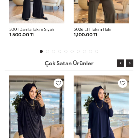
5026 Efil Takım Haki
3001 Damla Takım Lacivert
1,100.00 TL
1,500.00 TL
1
2
1
2
Çok Satan Ürünler