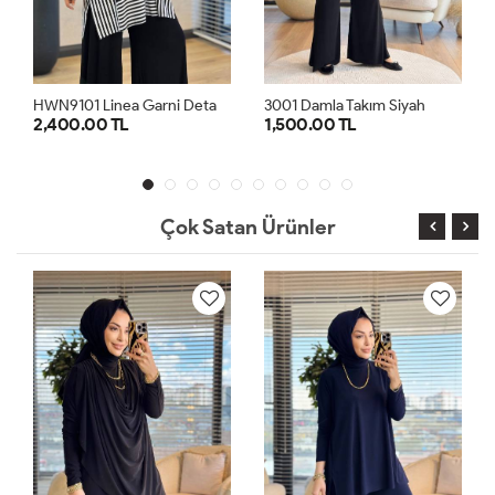
H
WN9101 Linea Garni Detaylı Penye Takım Siyah Ekru
3001 Damla Takım Siyah
5026 Efil Takım Haki
1,500.00 TL
1,100.00 TL
1
2
1
2
Çok Satan Ürünler