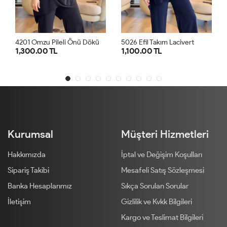
4
201 Omzu Pileli Önü Dökümlü Sandy Takım Siyah
5026 Efil Takım Lacivert
 TL
1,100.00 TL
1,300.00 TL
1
2
1
2
1
Kurumsal
Müşteri Hizmetleri
Hakkımızda
İptal ve Değişim Koşulları
Sipariş Takibi
Mesafeli Satış Sözleşmesi
Banka Hesaplarımız
Sıkça Sorulan Sorular
İletişim
Gizlilik ve Kvkk Bilgileri
Kargo ve Teslimat Bilgileri