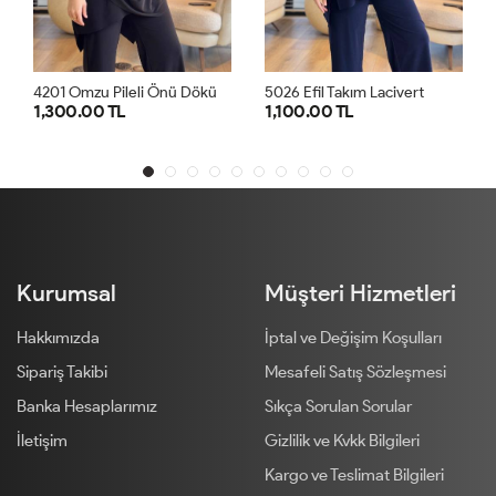
4
201 Omzu Pileli Önü Dökümlü Sandy Takım Siyah
5026 Efil Takım Lacivert
1,300.00 TL
1,100.00 TL
1
2
1
2
Kurumsal
Müşteri Hizmetleri
Hakkımızda
İptal ve Değişim Koşulları
Sipariş Takibi
Mesafeli Satış Sözleşmesi
Banka Hesaplarımız
Sıkça Sorulan Sorular
İletişim
Gizlilik ve Kvkk Bilgileri
Kargo ve Teslimat Bilgileri