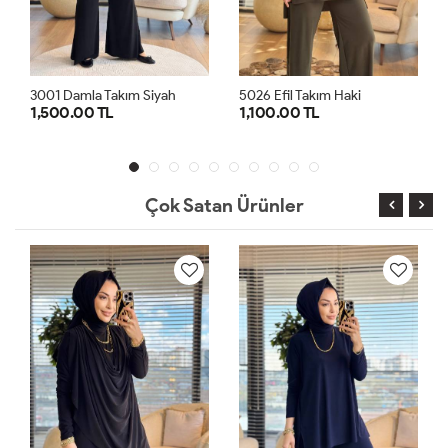
5026 Efil Takım Haki
3001 Damla Takım Lacivert
1,100.00 TL
1,500.00 TL
1
2
1
2
Çok Satan Ürünler