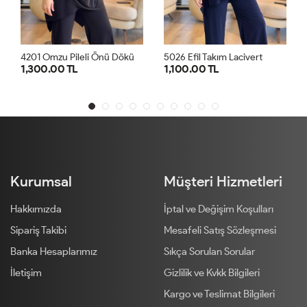
4
201 Omzu Pileli Önü Dökümlü Sandy Takım Siyah
5026 Efil Takım Lacivert
 TL
1,100.00 TL
1,300.00 TL
1
2
1
2
1
Kurumsal
Müşteri Hizmetleri
Hakkımızda
İptal ve Değişim Koşulları
Sipariş Takibi
Mesafeli Satış Sözleşmesi
Banka Hesaplarımız
Sıkça Sorulan Sorular
İletişim
Gizlilik ve Kvkk Bilgileri
Kargo ve Teslimat Bilgileri