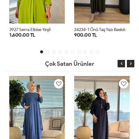
2
4234-1 Önü Taş Yazı Baskılı Penye Elbise Haki
3927 Serra Elbise Yeşil
1,600.00 TL
900.00 TL
1
2
3
STD
Çok Satan Ürünler