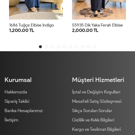
S
5935 Dik Yaka Ferah Elbise Siyah
1686 Tuğçe Elbise İndigo
1,200.00 TL
2,000.00 TL
STD
1
2
3
4
Kurumsal
Müşteri Hizmetleri
Hakkımızda
İptal ve Değişim Koşulları
Sipariş Takibi
Mesafeli Satış Sözleşmesi
Banka Hesaplarımız
Sıkça Sorulan Sorular
İletişim
Gizlilik ve Kvkk Bilgileri
Kargo ve Teslimat Bilgileri