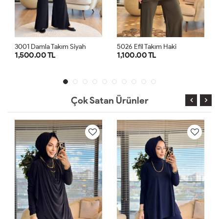
5026 Efil Takım Haki
3001 Damla Takım Lacivert
1,100.00 TL
1,500.00 TL
1
2
1
2
Çok Satan Ürünler