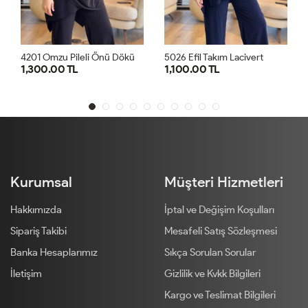
4
201 Omzu Pileli Önü Dökümlü Sandy Takım Siyah
4
201 Omzu Pileli Önü Dökümlü Sandy Takım Antrasit
5026 Efil Takım Lacivert
1,100.00 TL
1,300.00 TL
1
2
1
2
Kurumsal
Müşteri Hizmetleri
Hakkımızda
İptal ve Değişim Koşulları
Sipariş Takibi
Mesafeli Satış Sözleşmesi
Banka Hesaplarımız
Sıkça Sorulan Sorular
İletişim
Gizlilik ve Kvkk Bilgileri
Kargo ve Teslimat Bilgileri