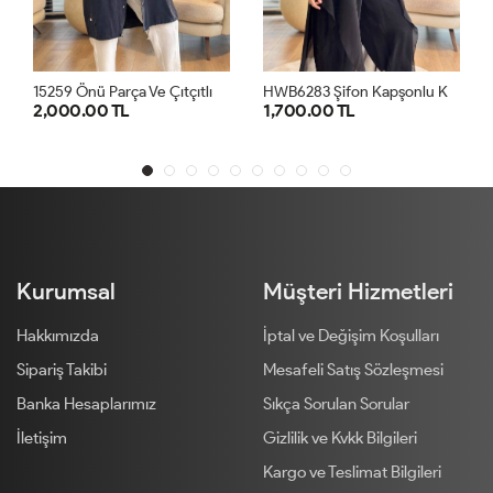
1
5259 Önü Parça Ve Çıtçıtlı Kap Siyah
H
WB6283 Şifon Kapşonlu Kap Siyah
0 TL
1,700.00 TL
1,700.00 TL
SM
LXL
1
2
3
1
Kurumsal
Müşteri Hizmetleri
Hakkımızda
İptal ve Değişim Koşulları
Sipariş Takibi
Mesafeli Satış Sözleşmesi
Banka Hesaplarımız
Sıkça Sorulan Sorular
İletişim
Gizlilik ve Kvkk Bilgileri
Kargo ve Teslimat Bilgileri