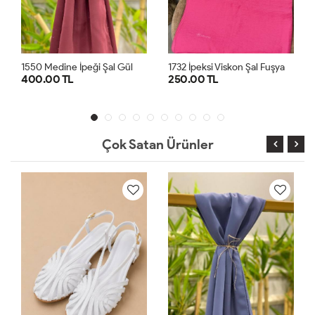
eği Şal Gül
1732 İpeksi Viskon Şal Fuşya
3962 Aln Babet Gü
250.00 TL
1,500.00 TL
TD
STD
36
37
38
Çok Satan Ürünler