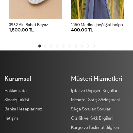
3962 Aln Babet Beyaz
1550 Medine İpeği Şal İndigo
1,500.00 TL
400.00 TL
4
36
37
38
39
40
STD
Kurumsal
Müşteri Hizmetleri
Hakkımızda
İptal ve Değişim Koşulları
Sipariş Takibi
Mesafeli Satış Sözleşmesi
Banka Hesaplarımız
Sıkça Sorulan Sorular
İletişim
Gizlilik ve Kvkk Bilgileri
Kargo ve Teslimat Bilgileri