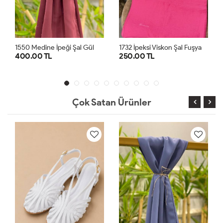
l Gül
1732 İpeksi Viskon Şal Fuşya
3962 Aln Babet Gümüş
250.00 TL
1,500.00 TL
STD
36
37
38
39
4
Çok Satan Ürünler