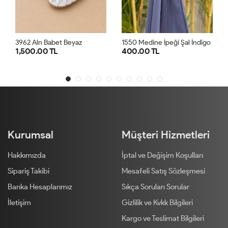
 Aln Babet Beyaz
1550 Medine İpeği Şal İndigo
0.00 TL
400.00 TL
400.00 
37
38
39
40
STD
Kurumsal
Müşteri Hizmetleri
Hakkımızda
İptal ve Değişim Koşulları
Sipariş Takibi
Mesafeli Satış Sözleşmesi
Banka Hesaplarımız
Sıkça Sorulan Sorular
İletişim
Gizlilik ve Kvkk Bilgileri
Kargo ve Teslimat Bilgileri