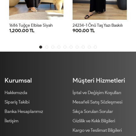
2
4234-1 Önü Taş Yazı Baskılı Penye Elbise Siyah
 Siyah
1686 Tuğçe Elbise Laciv
900.00 TL
1,200.00 TL
STD
STD
Kurumsal
Müşteri Hizmetleri
Hakkımızda
İptal ve Değişim Koşulları
Sipariş Takibi
Mesafeli Satış Sözleşmesi
Banka Hesaplarımız
Sıkça Sorulan Sorular
İletişim
Gizlilik ve Kvkk Bilgileri
Kargo ve Teslimat Bilgileri