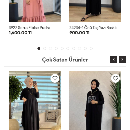
2
4234-1 Önü Taş Yazı Baskılı Penye Elbise Siyah
2
4234-1 Önü Taş Yazı Baskılı Penye Elbise Haki
900.00 TL
900.00 TL
STD
STD
Çok Satan Ürünler