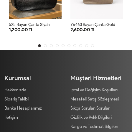
iyah
Y6463 Bayan Çanta Gold
Y6463 Bayan Çanta Ka
2,600.00 TL
2,600.00 TL
STD
STD
Kurumsal
Müşteri Hizmetleri
Hakkımızda
İptal ve Değişim Koşulları
Sipariş Takibi
Mesafeli Satış Sözleşmesi
Banka Hesaplarımız
Sıkça Sorulan Sorular
İletişim
Gizlilik ve Kvkk Bilgileri
Kargo ve Teslimat Bilgileri