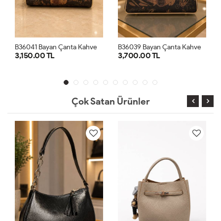
ve
B36039 Bayan Çanta Kahve
B36063 Bayan Çanta Gümüş
3,700.00 TL
3,500.00 TL
STD
STD
Çok Satan Ürünler