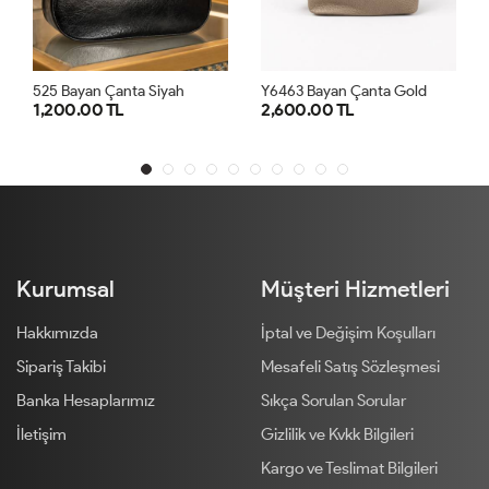
ta Siyah
Y6463 Bayan Çanta Gold
Y6463 Bayan Çanta
2,600.00 TL
2,600.00 TL
TD
STD
STD
Kurumsal
Müşteri Hizmetleri
Hakkımızda
İptal ve Değişim Koşulları
Sipariş Takibi
Mesafeli Satış Sözleşmesi
Banka Hesaplarımız
Sıkça Sorulan Sorular
İletişim
Gizlilik ve Kvkk Bilgileri
Kargo ve Teslimat Bilgileri