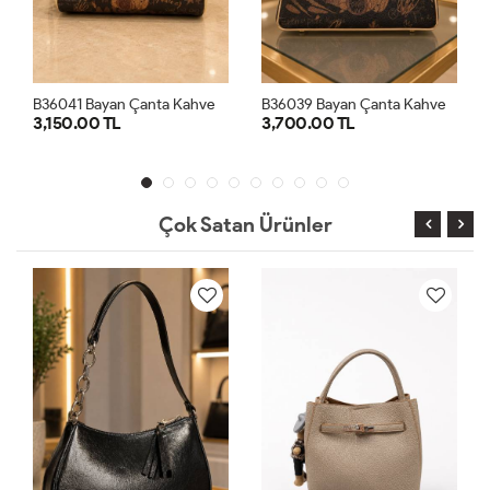
e
B36039 Bayan Çanta Kahve
B36063 Bayan Çanta Gümüş
3,700.00 TL
3,500.00 TL
STD
STD
Çok Satan Ürünler